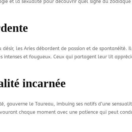
ogie et la sexualité pour découvrir quel signe du zodiaque
rdente
u désir, les Aries débordent de passion et de spontanéité. 
es intenses et fougueux. Ceux qui partagent leur lit appréc
lité incarnée
é, gouverne le Taureau, imbuing ses natifs d’une sensualit
savourant chaque moment avec une patience qui peut condui